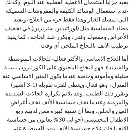
يفيد جزئياً استعمال الأغطية القطنية عند النوم، وكذلك
عدم استعمال الوسائد الكثيفة والمفروشات السميكة
التي تمسك الغبار وهذا فقط جزء من العلاج ،ويفيد
مضاد الحساسية مثل (لوراتيدين ستريزين) في تخفيف
الأعراض ومفعوله وقتي، ويكرر عند الحاجة ، كما يفيد
ترطيب الأنف بالبخاخ الملحي أي وقت,
أما العلاج الاساسي والأكثر فعالية للحالات المتوسطة
والشديدة فهو البخاخ المحتوي على الكورتيزون بنسبة
ضئيلة ومأمونة وخاصة عندما يكون المثير الاساسي عثة
المنزل ، وهو فعال ويعطي لفترة طويله (1-3 اشهر)
ويقرر ذلك الطبيب، وقد يلائم تكراره الحالات الشديدة
والمزمنة وعندما تخف حساسية الأنف تخف أعراض
العين والحلق، وبما أن نسبة كبيرة ممن لديهم ربو
الاطفال التحسسي (حوالي 30% يعانون من حساسية
الانف) فإن علاج حساسية الانف مهم للسيطرة على