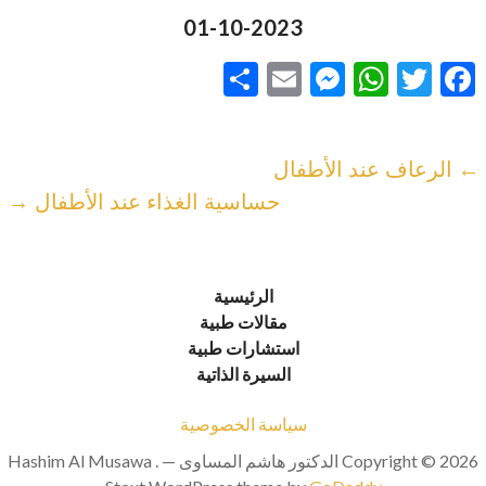
01-10-2023
F
T
W
M
E
ن
ac
w
h
es
m
ش
e
itt
at
se
ai
ر
تصفّح
← الرعاف عند الأطفال
l
n
s
er
b
حساسية الغذاء عند الأطفال →
المقالات
g
A
o
er
p
o
p
k
الرئيسية
مقالات طبية
استشارات طبية
السيرة الذاتية
سياسة الخصوصية
Copyright © 2026 الدكتور هاشم المساوى Hashim Al Musawa . —