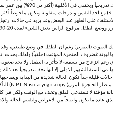
في الاسابيع الاولى ثم يخف بعد ذلك تد
حدوث صوت (صرير شهيقي Stridor) مع اخذ النفس وبدرجات متفاوتة ويكون ملح
الاستلقاء على الظهر عند البعض وقد يزيد في حالات ارتجا
ك الصوت (الصرير) رغم ان الطفل في وضع طبيعي، وقد يلا
بها ليونة غضروف الحنجرة المؤقت (خلقياً) ولذلك يحدث ا
رغم انزعاج من يسمعه لا يتأثر به الطفل ولا يجد صعوبة
تها في الستة الشهور الاولى إلا انها تخف تدريجياً بعد ذ
حالات قليلة جداً تكون الحالة شديدة من البداية ويصاحب
الوزن او في النفس
-حالة مؤقتة لا تستدعي القلق وتخف مع الوقت ولكن في ك
ي عادة ما يكون واضحاً من الاعراض ولتقييم الحالة والاط