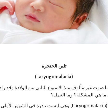
تلين الحنجرة
(Laryngomalacia)
وت غير مألوف منذ الاسبوع الثاني من الولادة وقد زاد ف
م. ما هي المشكلة؟ وما العمل؟
ج: تسمى هذه الحالة تلين الحنجرة (Laryngomalacia) وهي ليست ن