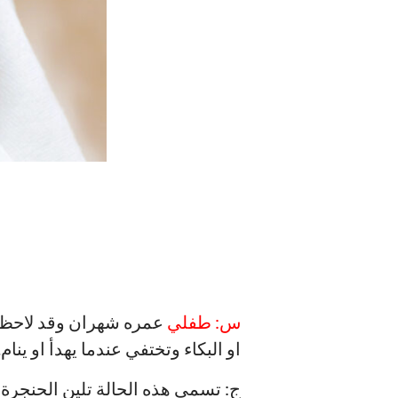
س: طفلي
عمره شهران وقد لاحظنا ص
او البكاء وتختفي عندما يهدأ او ينا