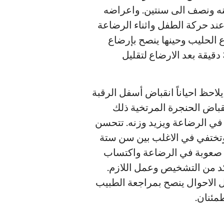
ريجياً ويختفي في الأغلبية (أكثر من 90%) بين عمر سنه ونصف الى سنتين. واعراضه
وظاً أكثر عند حركة الطفل واثناء الرضاعة
ع الحليب وحينها ينصح بإرضاع
الطفل بكميات اقل والتجشؤ المتكرر ووضع الطفل مرفوع الراس بعض الشيء لمدة 20-30 دقيقة بعد الارضاع لتقليل
حظ احياناً انقباض أسفل الرقبة
نقباض الحنجرة المرتخية ذلك
 في الرضاعة ويزيد وزنه. تتحسن
لك وتختفي في الاغلب بين سن ستة
ها صعوبة في الرضاعة واكتساب
 تستدعي عمل منظار الحنجرة المرن) N.P.L Nasolaryngoscopy) للتأكد من التشخيص وعمل اللازم.
ل الاحوال ينصح بمراجعة الطبيب
مئنان.