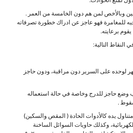
غين وبالأخص لمن هم دون الخامسة من العمر .
به للمغامرة فهو عاجز عن ادراك خطورة تصرفاته
من يقوم برعايته.
النقاط التالية:
رك الطفل الرضيع بعد عمر ٥ أشهر لوحده على السرير دون مراقبة، ودون حاجز
ب وضع حاجز للدرج وخاصة في حالة استعماله
تناول يده كالأدوات الحادة ( المقص والسكين)
لكهربائية، وكذلك حاويات السوائل الساخنة