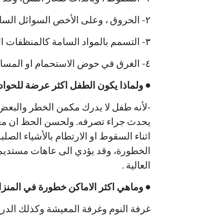
٢- الحروق ، وعلى الأخص السوائل الساخنة. والادوات الكهربائية كالمكواة مثلاً.
٣- التسمم بالمواد السامة كالمنظفات الكيماوية والادوية.
٤- الغرق في حوض الاستحمام او المسابح المنزلية.
• ولماذا يكون الطفل اكثر عرضة للحواد
-لأنه طفل لا يدرك مكمن الخطر والبعض 
يحدث جراء تصرفه. ولحسن الحظ ان مع
اثناء السقوط او الارتطام بالأشياء الصلبة
الخطورة، وقد يؤدي الى عاهات مستديمة،
العالية .
• وماهي اكثر الاماكن خطورة في المنز
غرفة النوم وغرفة المعيشة وكذلك الدرج