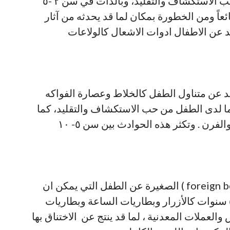
كالشاي والقهوة . حيث أن لدى الطفل حب الاستكشاف والتقليد، وبالذات في سن ٢ -٥
ئعاً ومن الخطورة بمكان لما قد يحدثه من آثار
د عن الاطفال ادوات الاشعال كالولاعات
 عن متناول الطفل كالخلاط وعصارة الفواكه
لما لدى الطفل من حب الاستكشاف والتقليد، كما
يجب ان لا يسمح له بالقرب من الموقد والفرن . وتكثر هذه الحوادث بين سن ٥- ١٠
يجب ابعاد الاجسام الغريبة ( foreign bodies ) الصغيرة عن الطفل التي يمكن ان
يضعها في فمه وبالذات قبل عمر ٥ سنوات كالأزرار وبطاريات الساعة وبطاريات
 والعملات المعدنية ، لما قد ينتج عن الاختناق بها