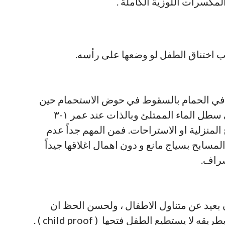
المكسرات اللوزية الكاملة .
ب اختناق الطفل لو وضعها على رأسه.
ث في الحمام بالسقوط في حوض الاستحمام حين
يترك الصغير لوحده ، وربما السقوط في سطل الماء الممتلئ وبالذات عند عمر ١-٣
المنزلية او الاستراحات. فمن المهم جداً عدم
مسابح بسياج مانع و دون اهمال اغلاقها جيداً
شراف.
 بعيد عن متناول الاطفال ، ولحسن الحظ ان
بعض الادوية- وليس كلها- تكون مصنعة بطريقه لا يستطيع الطفل فتحها ( child proof ) .