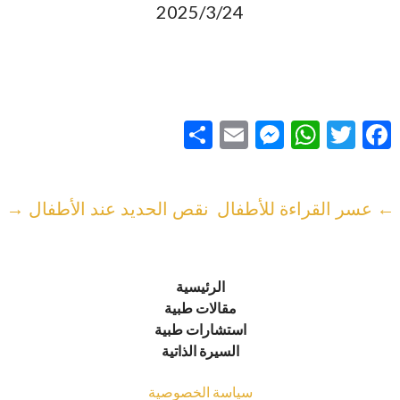
2025/3/24
F
T
W
M
E
ن
ac
w
h
es
m
ش
e
itt
at
se
ai
ر
تصفّح
← عسر القراءة للأطفال
نقص الحديد عند الأطفال →
l
n
s
er
b
المقالات
g
A
o
er
p
o
الرئيسية
p
k
مقالات طبية
استشارات طبية
السيرة الذاتية
سياسة الخصوصية