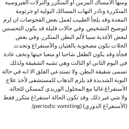
ومنها الأمساك المزمن او المتكرر والنزلات الفيروسية
المتكررة ونادر التهاب المسالك البولية او جرثومة
المعدة وقد يلجأ الطبيب لعمل بعض الفحوصات ان لزم
لتوضيح التشخيص. وفي حالات قليلة قد يكون التحسس
لبعض الأغذية سببا لألم البطن المتكرر. وفي بعض
الحلات تكون مصحوبة بالغثيان والأستفراغ وتحدث
فجأة وقد يكون الطفل شاحبا او متعبا حينها وتخف عادة
في اليوم الثاني او الثالث وهي تشبه الشقيقة ولذلك
تسمى شقيقة البطن. ولا تستدعي القلق الا انه في حالة
النوبة الشديدة قد يلزم الذهاب للمستشفى لأخذ علاج
الأستفراغ غالبا مع المحلول الوريدي كمسكن للحالة.
ولا شي غير ذلك. وقد تكون الحالة استفراغ متكرر فقط
(الأستفراغ الدوري) (periodic vomiting).