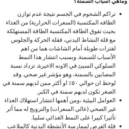
وماهي أسباب السمنة؟
تراكم الشحوم في الجسم نتيجة عدم توازن
الطاقه المكتسبة (السعرات الحرارية) من الغذاء
بحيث تفوق الطاقة المكتسبة الطاقة المستهلكة
مع قلة النشاط البدني، فقلة الحركة والجلوس
لفترات طويلة أمام الشاشات هما من اهم
الأسباب للسمنة. وبسبب انتشار هذا النمط
السلوكي السيئ في الاونه الاخيرة، تزداد نسبة
المصابين بالسمنة، وهو مؤشر غير صحي. وقد
لوحظ ان حوالي ٥٠٪؜ او أكثر ممن لديهم سمنة في
الصغر تكون لديهم سمنة في الكبر.
العوامل البيئية ،ومن أهمها انتشار استهلاك الغذاء
غير الصحي (عالي السعرات) والترويج له مما أثر
تأثيرا كبيرا على النمط الغذائي سلبيا.
قلة الفرص لممارسة الأنشطة البدنية كالملاعب